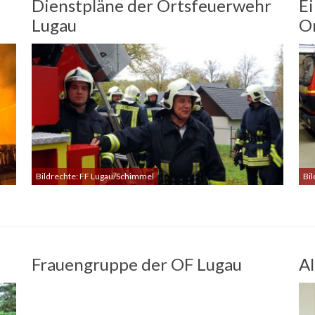
Dienstpläne der Ortsfeuerwehr
Ei
Lugau
O
Bildrechte: FF Lugau/Schimmel
Bi
Frauengruppe der OF Lugau
Al