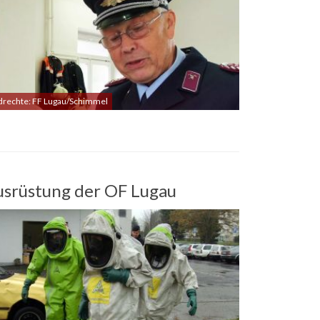
ldrechte: FF Lugau/Schimmel
usrüstung der OF Lugau