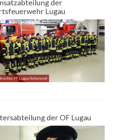
nsatzabteilung der
rtsfeuerwehr Lugau
ldrechte: FF Lugau/Schimmel
tersabteilung der OF Lugau