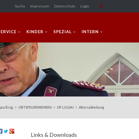
Suche
Impressum
Datenschutz
Login
SERVICE
KINDER
SPEZIAL
INTERN
gau/Erzg.
ORTSFEUERWEHREN
OF LUGAU
Altersabteilung
Links & Downloads